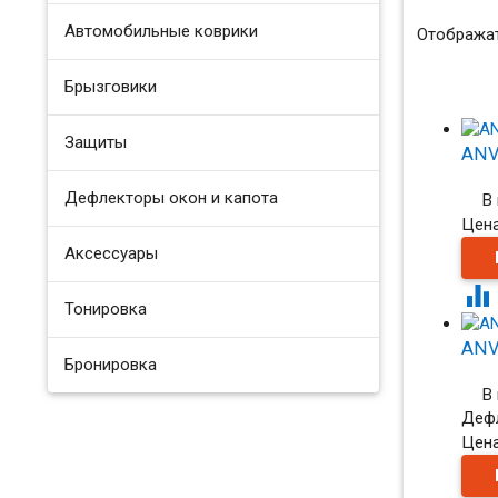
Автомобильные коврики
Отображат
Брызговики
Защиты
ANVa
Дефлекторы окон и капота
В
Цен
Аксессуары

Тонировка
ANVa
Бронировка
В
Дефл
Цен