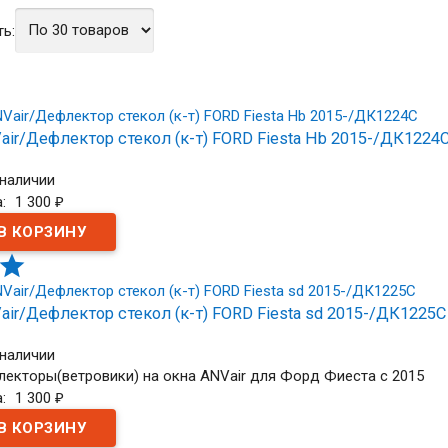
ь:
ir/Дефлектор стекол (к-т) FORD Fiesta Hb 2015-/ДК1224
 наличии
а:
1 300
₽

ir/Дефлектор стекол (к-т) FORD Fiesta sd 2015-/ДК1225С
 наличии
екторы(ветровики) на окна ANVair для Форд Фиеста с 2015
а:
1 300
₽