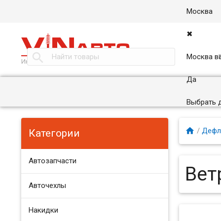
Москва
✖

Москва в
Интернет магазин автоаксессуаров в Москве
Да
Выбрать 

/
Дефл
Категории
Автозапчасти
Вет
Авточехлы
Накидки