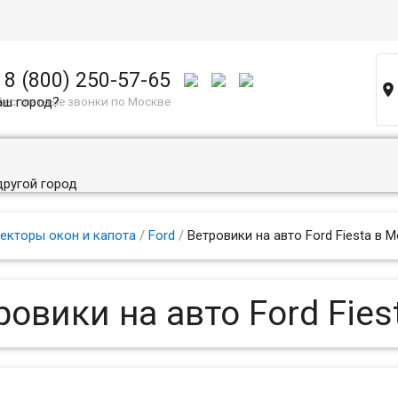
8 (800) 250-57-65

аш город?
Бесплатные звонки по Москве
другой город
екторы окон и капота
/
Ford
/
Ветровики на авто Ford Fiesta в 
ровики на авто Ford Fies