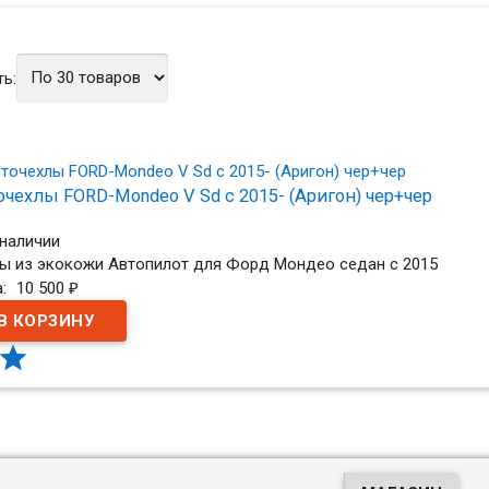
ь:
очехлы FORD-Mondeo V Sd c 2015- (Аригон) чер+чер
 наличии
ы из экокожи Автопилот для Форд Мондео седан с 2015
а:
10 500
₽
