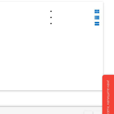



Мы не в сети, напишите нам!