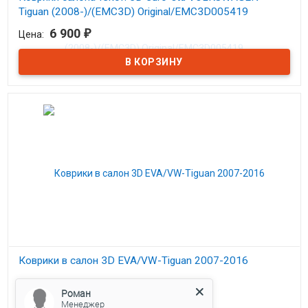
Tiguan (2008-)/(EMC3D) Original/EMC3D005419
6 900
₽
Цена:
В наличии
Ковры в салон Евромат Фольксваген Тигуан с 2008
Коврики в салон 3D EVA/VW-Tiguan 2007-2016
В наличии
Роман
4 100
₽
Цена:
Менеджер
Коврики в салон 3D Фольксваген Тигуан с 2007