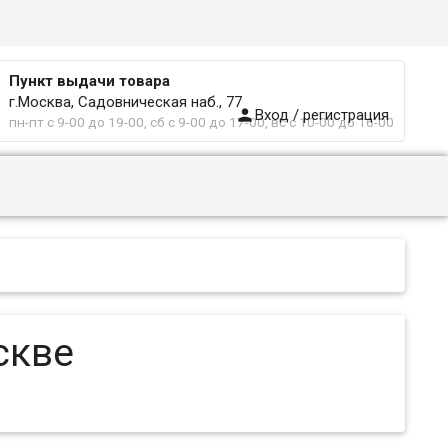
Пункт выдачи товара
г.Москва, Садовническая наб., 77

Вход / регистрация
пн-пт с 9-00 до 19-00, сб с 9-00 до 17-00, вс с 10-00 до 16-00
скве