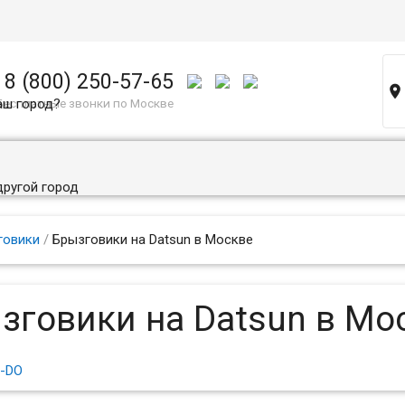
8 (800) 250-57-65

аш город?
Бесплатные звонки по Москве
другой город
говики
/
Брызговики на Datsun в Москве
зговики на Datsun в Мо
-DO