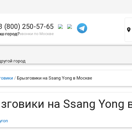
8 (800) 250-57-65

аш город?
сплатные звонки по Москве
другой город
говики
/
Брызговики на Ssang Yong в Москве
зговики на Ssang Yong 
yron