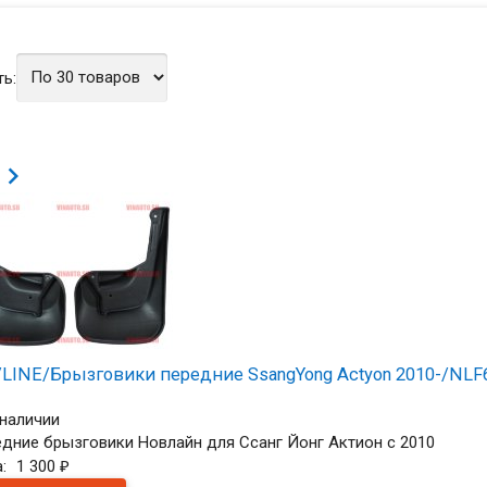
ь:

LINE/Брызговики передние SsangYong Actyon 2010-/NLF
 наличии
дние брызговики Новлайн для Ссанг Йонг Актион с 2010
а:
1 300
₽