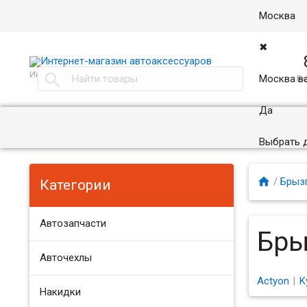
Москва
✖
Интернет магазин автоаксессуаров в Москве

Москва в
Бе
Да
Выбрать 

/
Брыз
Категории
Автозапчасти
Бры
Авточехлы
Actyon
K
Накидки