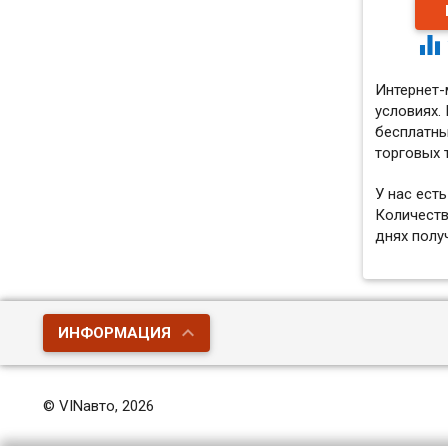

Интернет-
условиях.
бесплатны
торговых 
У нас ест
Количеств
днях полу
ИНФОРМАЦИЯ
© VINавто, 2026