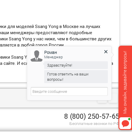
ики для моделей Ssang Yong в Москве на лучших
а наши менеджеры предоставляют подробные
ики Ssang Yong у нас ниже, чем в большинстве других
вляется в любой город России.
Роман
Мы онлайн, задавайте вопросы!
Менеджер
овики Ssang Yong и оригинальные 3D по моделям авто.
сайте. И если вы оформите заявку сегодня, то уже на
Здравствуйте!
Готов ответить на ваши
вопросы!
8 (800) 250-57-65
Бесплатные звонки по РФ