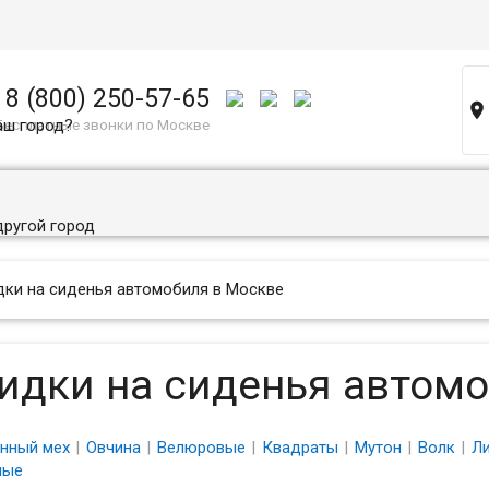
8 (800) 250-57-65

аш город?
Бесплатные звонки по Москве
другой город
ки на сиденья автомобиля в Москве
идки на сиденья автом
нный мех
Овчина
Велюровые
Квадраты
Мутон
Волк
Л
ные