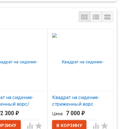



ат на сидение-
Квадрат на сидение-
енный ворс/
стриженный ворс
й
комплект/белый
2 300
₽
7 000
₽
Цена:
аличии
В наличии



