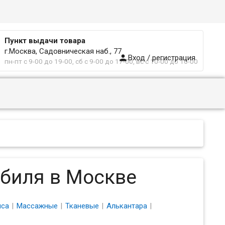
Пункт выдачи товара
г.Москва, Садовническая наб., 77

Вход / регистрация
пн-пт с 9-00 до 19-00, сб с 9-00 до 17-00, вс с 10-00 до 16-00
обиля в Москве
иса
Массажные
Тканевые
Алькантара