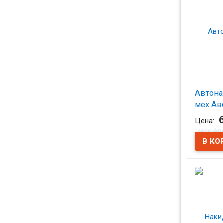
Автона
мех Ав
тем.се
Цена:
В на
Накидка 
(Австрал