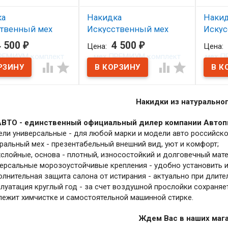
ка
Накидка
Наки
твенный мех
Искусственный мех
Искус
УМ комплект
ПРЕМИУМ комплект
ПРЕМ
4 500
₽
4 500
₽
Цена:
Цена:
ерный
2шт./серый
весь 




личии
В наличии
В н
Накидки из натуральног
ABTO - единственный официальный дилер компании Автопи
ли универсальные - для любой марки и модели авто российско
ральный мех - презентабельный внешний вид, уют и комфорт;
слойные, основа - плотный, износостойкий и долговечный мате
ерсальные морозоустойчивые крепления - удобно установить и
лнительная защита салона от истирания - актуально при длите
луатация круглый год - за счет воздушной прослойки сохраняетс
ежит химчистке и самостоятельной машинной стирке.
Ждем Вас в наших мага