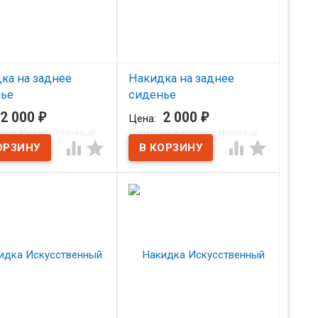
ка на заднее
Накидка на заднее
ье
сиденье
ственный мех/
Искусственный мех/
2 000
₽
2 000
₽
Цена:
еж
черный




аличии
В наличии