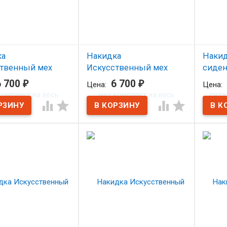
ка
Накидка
Накид
твенный мех
Искусственный мех
сиден
кт на весь салон/
комплект на весь салон/
Искус
6 700
₽
6 700
₽
Цена:
Цена:
тем.беж
тем.б




личии
В наличии
В н