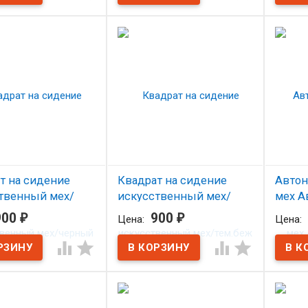
на сиденье из овчины
Квадрат на сиденье из овчины
Квадрат
ый ворс), черный.
(стриженый ворс), темно-
(стриже
бежевый.
т на сидение
Квадрат на сидение
Автон
твенный мех/
искусственный мех/
мех А
й
тем.беж
900
₽
900
₽
Цена:
Цена:
В н
личии
В наличии




Накидка
(Австра
на сиденье из
Накидка на сиденье из
енного меха
искусственного меха