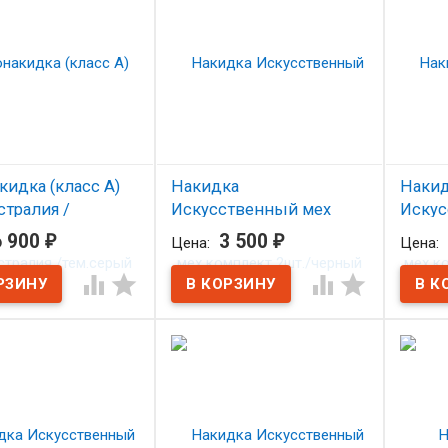
кидка (класс А)
Накидка
Наки
стралия /
Искусственный мех
Искус
рый
комплект 2шт./черный
компл
6 900
₽
3 500
₽
Цена:
Цена:
личии
В наличии
В н




на сиденье из овчины
Накидка на сиденье из
Накидка
ия), темно-серая.
искусственного меха
искусс