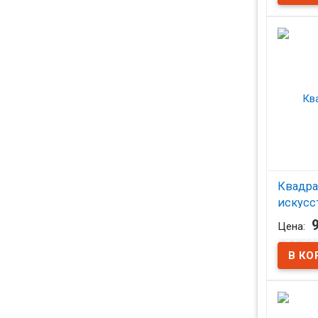
Квадрат 
(стрижен
Квадра
искусс
черны
Цена:
В на
Накидка 
искусств