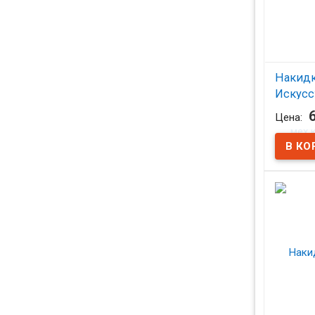
Накид
Искусс
компле
Цена:
белый
В на