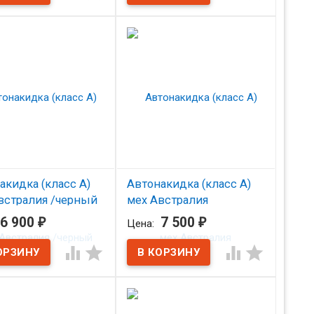
 на сиденье из овчины
Комплект квадратов на
ный ворс), серый.
сиденья из овчины (стриженый
ворс), белый.
акидка (класс А)
Автонакидка (класс А)
встралия /черный
мех Австралия
комбинирован./черный
6 900
₽
7 500
₽
Цена:
аличии
В наличии




 на сиденье из овчины
лия), черная.
Накидка на сиденье из овчины
комбинированная (Австралия)
черная