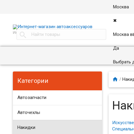
Москва
✖
Интернет магазин автоаксессуаров в Москве

Москва в
Да
Выбрать 

/
Накид
Категории
Автозапчасти
Нак
Авточехлы
Искусстве
Накидки
Специаль