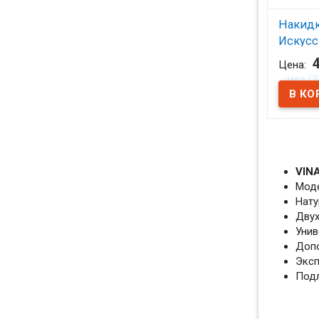
Накид
Искусс
ПРЕМИ
Цена:
2шт./ч
В на
VIN
Моде
Нату
Двух
Унив
Допо
Эксп
Подл