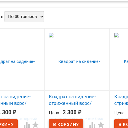
ь:
т на сидение-
Квадрат на сидение-
Квадр
нный ворс/
стриженный ворс/
стриж
й
тем.беж
серы
2 300
₽
2 300
₽
Цена:
Цена:
личии
В наличии
В н



