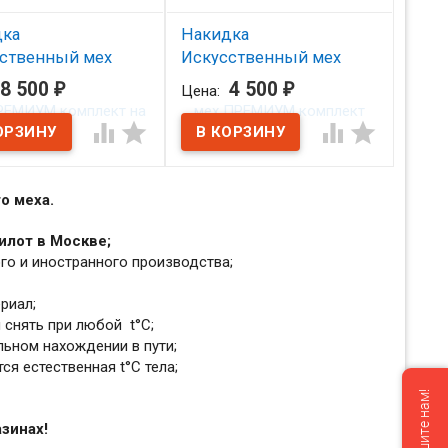
дка
Накидка
ственный мех
Искусственный мех
ИУМ комплект на
ПРЕМИУМ комплект
8 500
₽
4 500
₽
Цена:
салон/тем.беж
2шт./рыжий




аличии
В наличии
о меха.
лот в Москве;
го и иностранного производства;
риал;
 снять при любой t°С;
льном нахождении в пути;
я естественная t°С тела;
зинах!