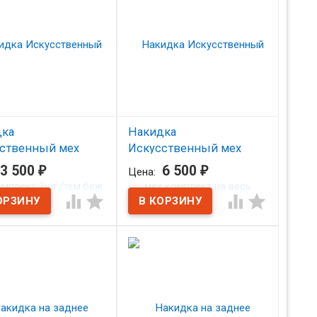
дка
Накидка
ственный мех
Искусственный мех
ект 2шт./тем.беж
комплект на весь салон/
3 500
₽
6 500
₽
Цена:
черный
аличии




В наличии
 на сиденье из
твенного меха