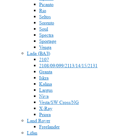
Picanto
Rio
Seltos
Sorento
Soul
Spectra
Sportage
Venga
Lada (ВАЗ)
2107
2108/09/099/2113/14/15/2131
Granta
Iskra
Kalina
Largus
Niva
Vesta/SW Cross/NG
X-Ray
Priora
Land Rover
Freelander
Lifan