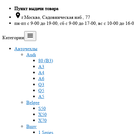
Пункт выдачи товара

г.Москва, Садовническая наб., 77
пн-пт с 9-00 до 19-00, сб с 9-00 до 17-00, вс с 10-00 до 16-

Категории
Авточехлы
Audi
80 (B3)
A3
A4
A6
Q3
Q5
A5
Belgee
S50
X50
X70
Bmw
1 Series