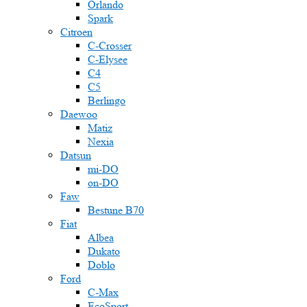
Orlando
Spark
Citroen
C-Crosser
C-Elysee
C4
C5
Berlingo
Daewoo
Matiz
Nexia
Datsun
mi-DO
on-DO
Faw
Bestune B70
Fiat
Albea
Dukato
Doblo
Ford
C-Max
EcoSport