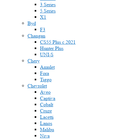
3 Series
5 Series
X1
Byd
F3
Changan
CS55 Plus с 2021
Hunter Plus
UNI-S
Chery
Amulet
Fora
Tiggo
Chevrolet
Aveo
Captiva
Cobalt
Cruze
Lacetti
Lanos
Malibu
Niva