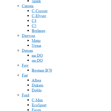
Spark
Citroen
C-Crosser
C-Elysee
C4
C5
Berlingo
Daewoo
Matiz
Nexia
Datsun
mi-DO
on-DO
Faw
Bestune B70
Fiat
Albea
Dukato
Doblo
Ford
C-Max
EcoSport
Fiesta