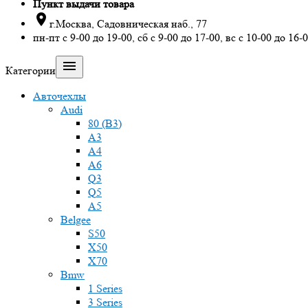
Пункт выдачи товара

г.Москва, Садовническая наб., 77
пн-пт с 9-00 до 19-00, сб с 9-00 до 17-00, вс с 10-00 до 16-

Категории
Авточехлы
Audi
80 (B3)
A3
A4
A6
Q3
Q5
A5
Belgee
S50
X50
X70
Bmw
1 Series
3 Series