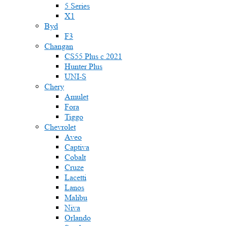
5 Series
X1
Byd
F3
Changan
CS55 Plus с 2021
Hunter Plus
UNI-S
Chery
Amulet
Fora
Tiggo
Chevrolet
Aveo
Captiva
Cobalt
Cruze
Lacetti
Lanos
Malibu
Niva
Orlando