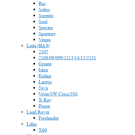
Rio
Seltos
Sorento
Soul
Spectra
Sportage
Venga
Lada (ВАЗ)
2107
2108/09/099/2113/14/15/2131
Granta
Iskra
Kalina
Largus
Niva
Vesta/SW Cross/NG
X-Ray
Priora
Land Rover
Freelander
Lifan
X60