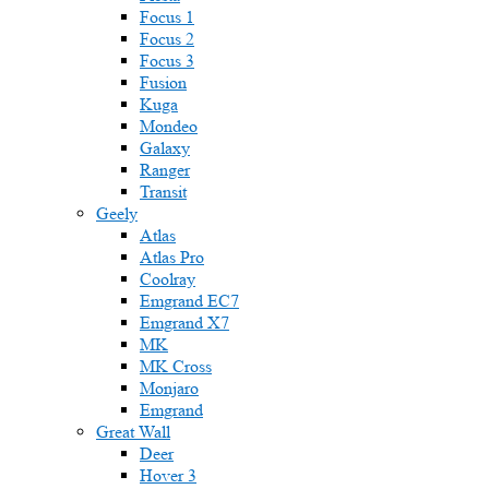
Focus 1
Focus 2
Focus 3
Fusion
Kuga
Mondeo
Galaxy
Ranger
Transit
Geely
Atlas
Atlas Pro
Coolray
Emgrand EC7
Emgrand X7
MK
MK Cross
Monjaro
Emgrand
Great Wall
Deer
Hover 3